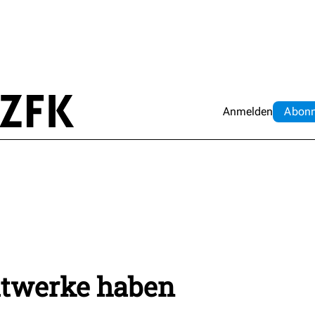
Anmelden
Abo
n
dtwerke haben