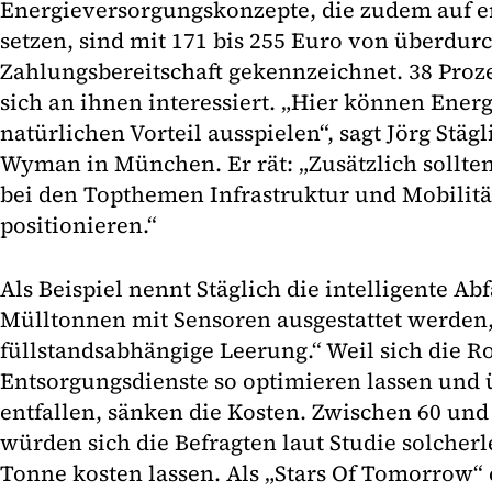
Energieversorgungskonzepte, die zudem auf 
setzen, sind mit 171 bis 255 Euro von überdur
Zahlungsbereitschaft gekennzeichnet. 38 Proze
sich an ihnen interessiert. „Hier können Ener
natürlichen Vorteil ausspielen“, sagt Jörg Stägl
Wyman in München. Er rät: „Zusätzlich sollte
bei den Topthemen Infrastruktur und Mobilität
positionieren.“
Als Beispiel nennt Stäglich die intelligente A
Mülltonnen mit Sensoren ausgestattet werden,
füllstandsabhängige Leerung.“ Weil sich die R
Entsorgungsdienste so optimieren lassen und 
entfallen, sänken die Kosten. Zwischen 60 und
würden sich die Befragten laut Studie solcherle
Tonne kosten lassen. Als „Stars Of Tomorrow“ c