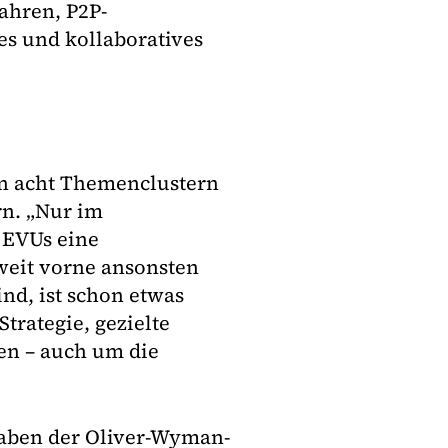
ahren, P2P-
s und kollaboratives
von acht Themenclustern
rn. „Nur im
 EVUs eine
weit vorne ansonsten
nd, ist schon etwas
Strategie, gezielte
en – auch um die
gaben der Oliver-Wyman-