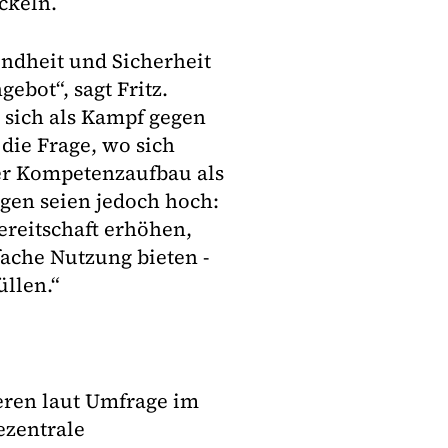
ckeln.
undheit und Sicherheit
ebot“, sagt Fritz.
 sich als Kampf gegen
die Frage, wo sich
er Kompetenzaufbau als
gen seien jedoch hoch:
reitschaft erhöhen,
ache Nutzung bieten ­
llen.“
eren laut Umfrage im
ezentrale