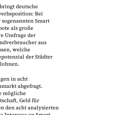
 bringt deutsche
erbsposition: Bei
 sogenannten Smart
ote als große
ve Umfrage der
Endverbraucher aus
ssen, welche
potenzial der Städter
 lohnen.
gen in acht
markt abgefragt.
ie mögliche
tschaft, Geld für
n den acht analysierten
e Interesse an Smart