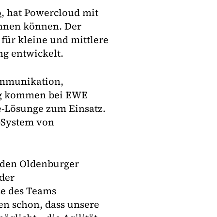
o
, hat Powercloud mit
nnen können. Der
für kleine und mittlere
ng entwickelt.
mmunikation,
ng kommen bei EWE
e-Lösunge zum Einsatz.
-System von
 den Oldenburger
 der
se des Teams
en schon, dass unsere