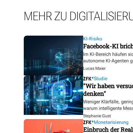
MEHR ZU DIGITALISIER
KI-Risiko
Facebook-KI bric
Im KI-Bereich häufen sic
autonome KI-Agenten g
Lucas Maier
Studie
"Wir haben versuc
denken"
Weniger Klärfälle, geri
warum intelligente Mess
Stephanie Gust
Monetarisierung
Einbruch der Real