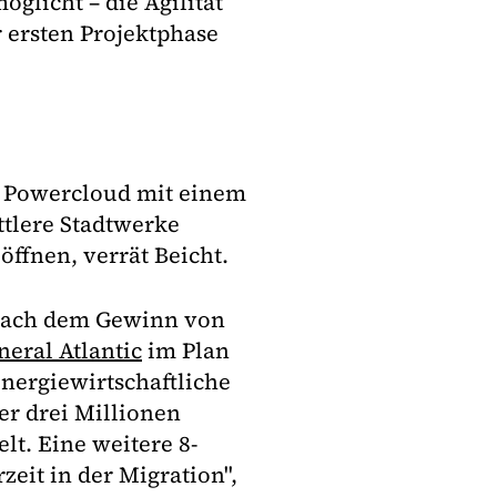
glicht – die Agilität
ersten Projektphase
e Powercloud mit einem
ttlere Stadtwerke
ffnen, verrät Beicht.
 nach dem Gewinn von
neral Atlantic
im Plan
nergiewirtschaftliche
er drei Millionen
t. Eine weitere 8-
zeit in der Migration",