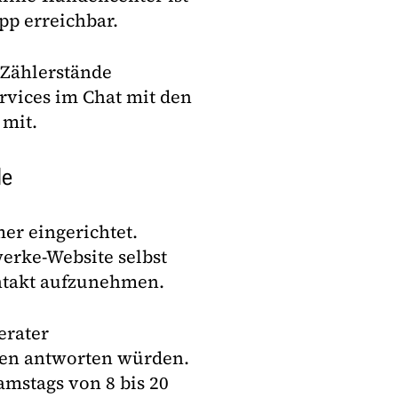
p erreichbar.
 Zählerstände
rvices im Chat mit den
 mit.
de
er eingerichtet.
erke-Website selbst
ntakt aufzunehmen.
erater
ten antworten würden.
amstags von 8 bis 20