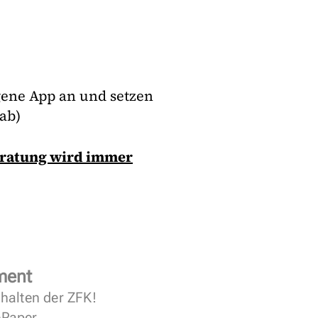
gene App an und setzen
ab)
eratung wird immer
ment
halten der ZFK!
 ePaper