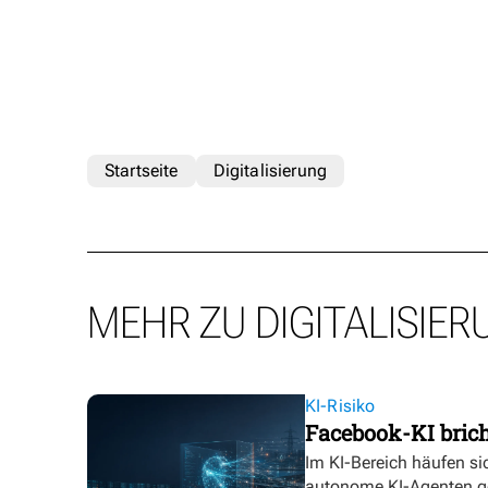
Startseite
Digitalisierung
MEHR ZU DIGITALISIER
KI-Risiko
Facebook-KI bric
Im KI-Bereich häufen sic
autonome KI-Agenten g