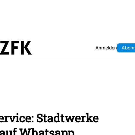
Anmelden
Abo
n
rvice: Stadtwerke
auf Whatsapp