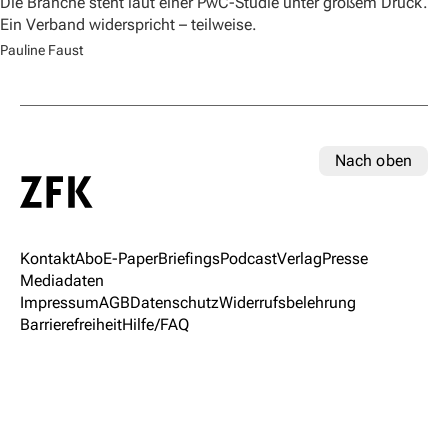
Die Branche steht laut einer PwC-Studie unter großem Druck.
Ein Verband widerspricht – teilweise.
Pauline Faust
Nach oben
Kontakt
Abo
E-Paper
Briefings
Podcast
Verlag
Presse
Mediadaten
Impressum
AGB
Datenschutz
Widerrufsbelehrung
Barrierefreiheit
Hilfe/FAQ