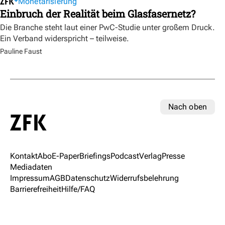
Monetarisierung
Einbruch der Realität beim Glasfasernetz?
Die Branche steht laut einer PwC-Studie unter großem Druck.
Ein Verband widerspricht – teilweise.
Pauline Faust
Nach oben
Kontakt
Abo
E-Paper
Briefings
Podcast
Verlag
Presse
Mediadaten
Impressum
AGB
Datenschutz
Widerrufsbelehrung
Barrierefreiheit
Hilfe/FAQ