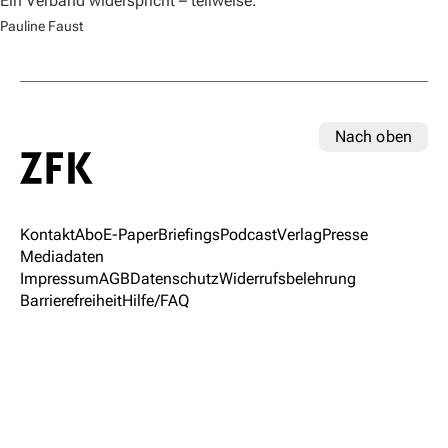
Ein Verband widerspricht – teilweise.
Pauline Faust
Nach oben
Kontakt
Abo
E-Paper
Briefings
Podcast
Verlag
Presse
Mediadaten
Impressum
AGB
Datenschutz
Widerrufsbelehrung
Barrierefreiheit
Hilfe/FAQ