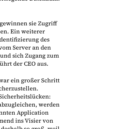
gewinnen sie Zugriff
hen. Ein weiterer
dentifizierung des
 vom Server an den
n und sich Zugang zum
führt der CEO aus.
ar ein großer Schritt
cherzustellen.
Sicherheitslücken:
abzugleichen, werden
annten Application
end ins Visier von
deshalb so groß, weil