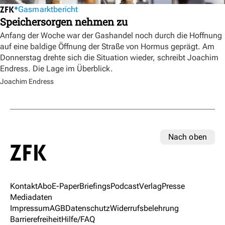
Gasmarktbericht
Speichersorgen nehmen zu
Anfang der Woche war der Gashandel noch durch die Hoffnung
auf eine baldige Öffnung der Straße von Hormus geprägt. Am
Donnerstag drehte sich die Situation wieder, schreibt Joachim
Endress. Die Lage im Überblick.
Joachim Endress
Nach oben
Kontakt
Abo
E-Paper
Briefings
Podcast
Verlag
Presse
Mediadaten
Impressum
AGB
Datenschutz
Widerrufsbelehrung
Barrierefreiheit
Hilfe/FAQ