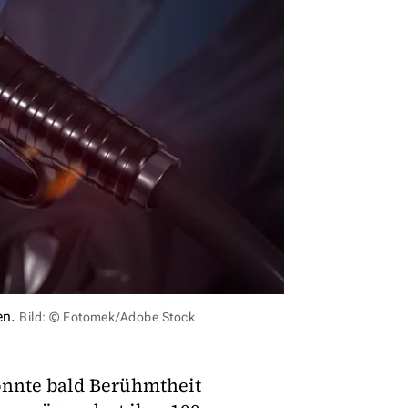
en.
Bild: © Fotomek/Adobe Stock
könnte bald Berühmtheit