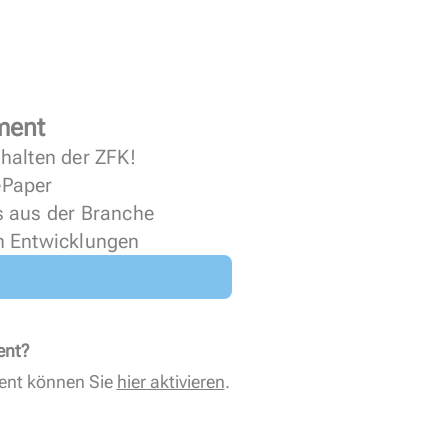
ment
halten der ZFK!
 ePaper
s aus der Branche
n Entwicklungen
ent?
ent können Sie
hier aktivieren
.