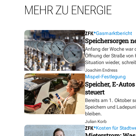
MEHR ZU ENERGIE
Gasmarktbericht
Speichersorgen 
Anfang der Woche war d
Öffnung der Straße von
Situation wieder, schre
Joachim Endress
Mispel-Festlegung
Speicher, E-Autos
steuert
Bereits am 1. Oktober s
Speichern und Ladepunk
bleiben.
Julian Korb
Kosten für Stadtw
Mieterstrom: Was