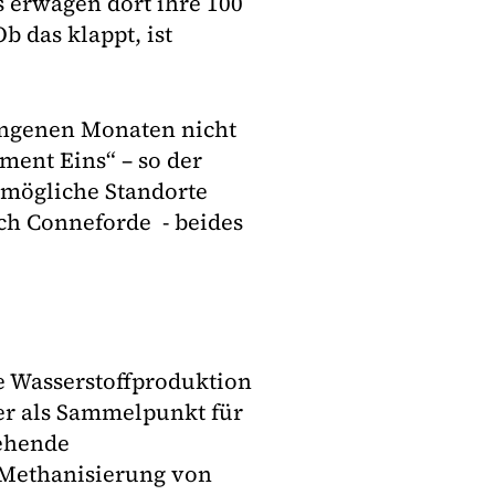
 erwägen dort ihre 100
b das klappt, ist
gangenen Monaten nicht
ment Eins“ – so der
 mögliche Standorte
ch Conneforde - beides
ne Wasserstoffproduktion
ner als Sammelpunkt für
tehende
 Methanisierung von