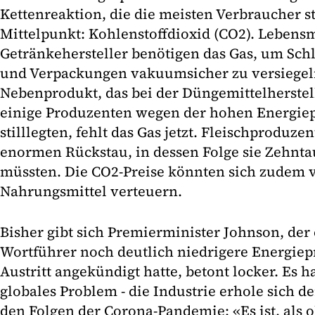
Kettenreaktion, die die meisten Verbraucher s
Mittelpunkt: Kohlenstoffdioxid (CO2). Lebensm
Getränkehersteller benötigen das Gas, um Sch
und Verpackungen vakuumsicher zu versiegeln
Nebenprodukt, das bei der Düngemittelherstell
einige Produzenten wegen der hohen Energiep
stilllegten, fehlt das Gas jetzt. Fleischproduz
enormen Rückstau, in dessen Folge sie Zehnta
müssten. Die CO2-Preise könnten sich zudem v
Nahrungsmittel verteuern.
Bisher gibt sich Premierminister Johnson, der e
Wortführer noch deutlich niedrigere Energiep
Austritt angekündigt hatte, betont locker. Es 
globales Problem - die Industrie erhole sich d
den Folgen der Corona-Pandemie: «Es ist, als 