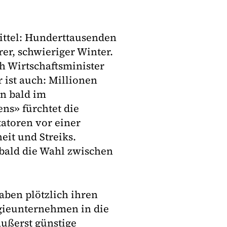
ttel: Hunderttausenden
er, schwieriger Winter.
ch Wirtschaftsminister
 ist auch: Millionen
n bald im
ns» fürchtet die
atoren vor einer
eit und Streiks.
bald die Wahl zwischen
ben plötzlich ihren
rgieunternehmen in die
äußerst günstige