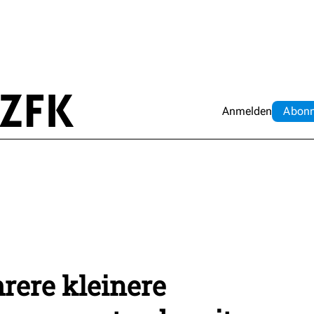
Anmelden
Abo
n
rere kleinere