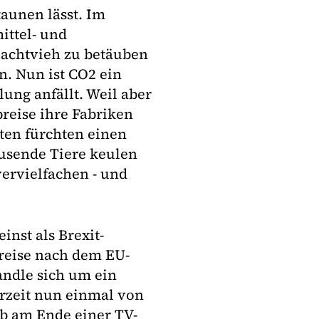
taunen lässt. Im
ittel- und
lachtvieh zu betäuben
. Nun ist CO2 ein
ung anfällt. Weil aber
reise ihre Fabriken
enten fürchten einen
usende Tiere keulen
ervielfachen - und
inst als Brexit-
reise nach dem EU-
handle sich um ein
erzeit nun einmal von
ob am Ende einer TV-