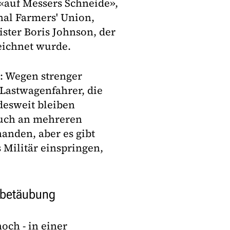
«auf Messers Schneide»,
nal Farmers' Union,
ister Boris Johnson, der
ichnet wurde.
: Wegen strenger
Lastwagenfahrer, die
desweit bleiben
auch an mehreren
handen, aber es gibt
 Militär einspringen,
hbetäubung
och - in einer