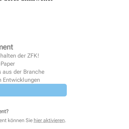
ment
halten der ZFK!
 ePaper
s aus der Branche
n Entwicklungen
ent?
ent können Sie
hier aktivieren
.