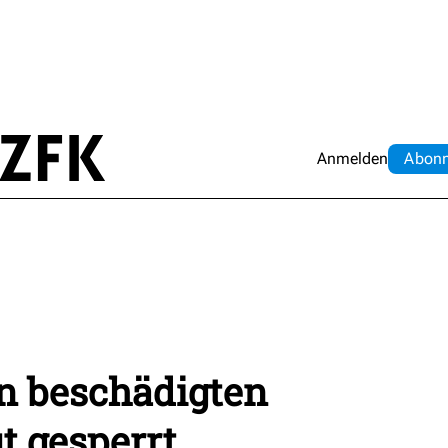
Anmelden
Abo
n
n beschädigten
t gesperrt