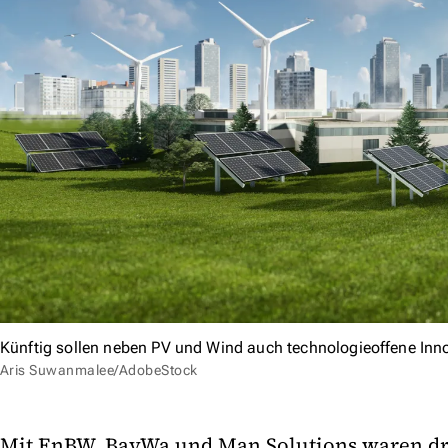
Künftig sollen neben PV und Wind auch technologieoffene In
Aris Suwanmalee/AdobeStock
Mit EnBW, BayWa und Man Solutions waren d