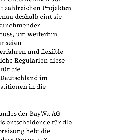
it zahlreichen Projekten
nau deshalb eint sie
i zunehmender
muss, um weiterhin
ür seien
erfahren und flexible
liche Regularien diese
für die
 Deutschland im
stitionen in die
standes der BayWa AG
is entscheidende für die
preisung hebt die
dass Power-to-X-