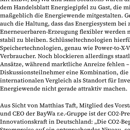
dem Handelsblatt Energiegipfel zu Gast, die m
maßgeblich die Energiewende mitgestalten. Ge
auch die Haltung, dass das Energiesystem be
Enerneuerbaren-Erzeugung flexibler werden 
stabil zu bleiben. Schlüsseltechnologien hierf
Speichertechnologien, genau wie Power-to-X-V
Verbraucher. Noch blockieren allerdings staat
Ansätze, während marktliche Anreize fehlen – 
Diskussionsteilnehmer eine Kombination, die
internationalen Vergleich als Standort für Inve
Energiewende nicht gerade attraktiv machen.
Aus Sicht von Matthias Taft, Mitglied des Vor
und CEO der BayWa r.e.-Gruppe ist der CO2-Pre
Innovationskraft in Deutschland: „Die CO2-Be
Strompreise auf ein entsprechendes Niveau, so