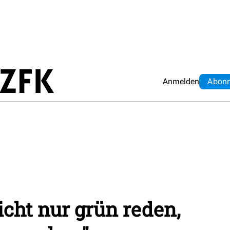
Anmelden
Abo
n
icht nur grün reden,