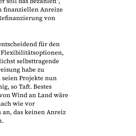
r soll das bezahlen“,
n finanziellen Anreize
 Refinanzierung von
 entscheidend für den
lexibilitätsoptionen,
ichst selbsttragende
reisung habe zu
 seien Projekte nun
g, so Taft. Bestes
u von Wind an Land wäre
nach wie vor
an, das keinen Anreiz
en.