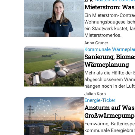
Mieterstrom: Was
Ein Mieterstrom-Contrac
Wohnungsbaugesellschaf
ein Stadtwerk kostet, lä
Mieterstromerlös.
Anna Gruner
Kommunale Wärmepla
Sanierung, Biomas
Wärmeplanung
Mehr als die Hälfte der
abgeschlossenem Wärmep
hängen noch in der Luft
Julian Korb
Energie-Ticker
Ansturm auf Wasse
Großwärmepumpe
Fernwärme, Batteriespei
kommunale Energiebranc