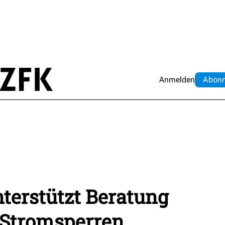
Anmelden
Abo
n
terstützt Beratung
 Stromsperren