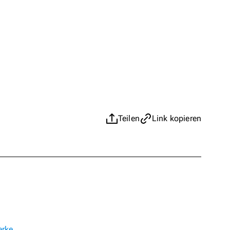
Teilen
Link kopieren
erke