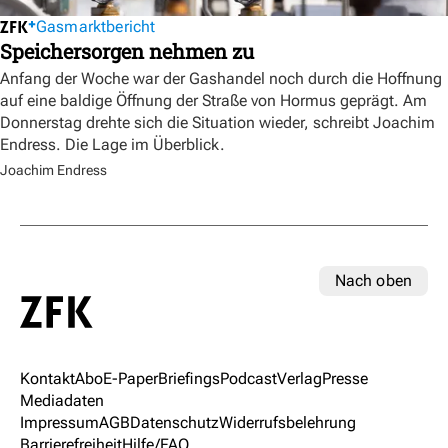
Gasmarktbericht
Speichersorgen nehmen zu
Anfang der Woche war der Gashandel noch durch die Hoffnung
auf eine baldige Öffnung der Straße von Hormus geprägt. Am
Donnerstag drehte sich die Situation wieder, schreibt Joachim
Endress. Die Lage im Überblick.
Joachim Endress
Nach oben
Kontakt
Abo
E-Paper
Briefings
Podcast
Verlag
Presse
Mediadaten
Impressum
AGB
Datenschutz
Widerrufsbelehrung
Barrierefreiheit
Hilfe/FAQ