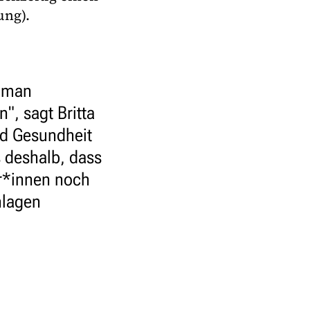
ung).
n man
", sagt Britta
nd Gesundheit
s deshalb, dass
er*innen noch
nlagen