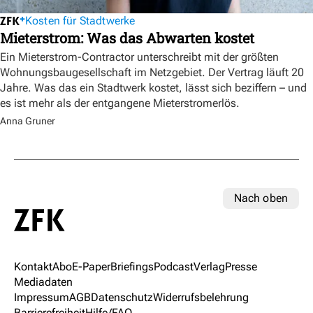
Kosten für Stadtwerke
Mieterstrom: Was das Abwarten kostet
Ein Mieterstrom-Contractor unterschreibt mit der größten
Wohnungsbaugesellschaft im Netzgebiet. Der Vertrag läuft 20
Jahre. Was das ein Stadtwerk kostet, lässt sich beziffern – und
es ist mehr als der entgangene Mieterstromerlös.
Anna Gruner
Nach oben
Kontakt
Abo
E-Paper
Briefings
Podcast
Verlag
Presse
Mediadaten
Impressum
AGB
Datenschutz
Widerrufsbelehrung
Barrierefreiheit
Hilfe/FAQ