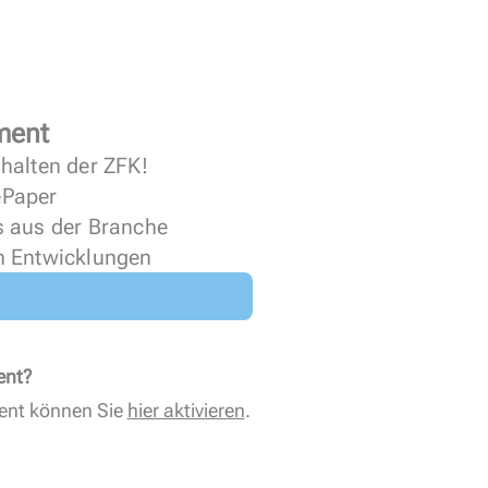
ment
halten der ZFK!
 ePaper
s aus der Branche
n Entwicklungen
ent?
ent können Sie
hier aktivieren
.