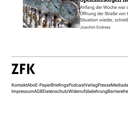
Anfang der Woche war d
Öffnung der Straße von
Situation wieder, schre
Joachim Endress
Kontakt
Abo
E-Paper
Briefings
Podcast
Verlag
Presse
Mediada
Impressum
AGB
Datenschutz
Widerrufsbelehrung
Barrierefre