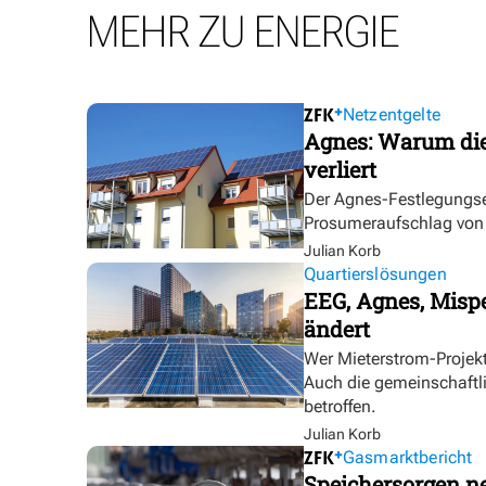
MEHR ZU ENERGIE
Netzentgelte
Agnes: Warum die
verliert
Der Agnes-Festlegungse
Prosumeraufschlag von bi
Julian Korb
Quartierslösungen
EEG, Agnes, Mispe
ändert
Wer Mieterstrom-Proje
Auch die gemeinschaftl
betroffen.
Julian Korb
Gasmarktbericht
Speichersorgen 