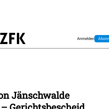
Anmelden
Abo
n
on Jänschwalde
 – Gerichtsbescheid