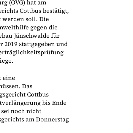
rg (OVG) hat am
ichts Cottbus bestätigt,
 werden soll. Die
mwelthilfe gegen die
ebau Jänschwalde für
r 2019 stattgegeben und
erträglichkeitsprüfung
iege.
t eine
müssen. Das
sgericht Cottbus
istverlängerung bis Ende
sei noch nicht
sgerichts am Donnerstag