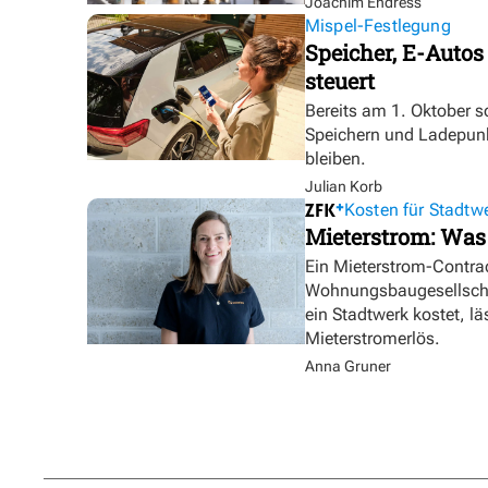
Joachim Endress
Mispel-Festlegung
Speicher, E-Autos
steuert
Bereits am 1. Oktober s
Speichern und Ladepunk
bleiben.
Julian Korb
Kosten für Stadtw
Mieterstrom: Was
Ein Mieterstrom-Contrac
Wohnungsbaugesellschaf
ein Stadtwerk kostet, lä
Mieterstromerlös.
Anna Gruner