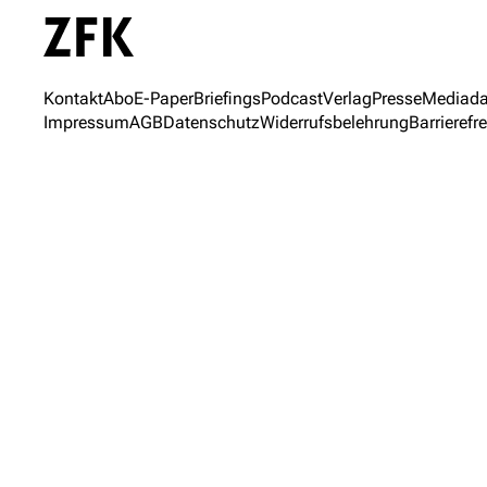
Kontakt
Abo
E-Paper
Briefings
Podcast
Verlag
Presse
Mediada
Impressum
AGB
Datenschutz
Widerrufsbelehrung
Barrierefre