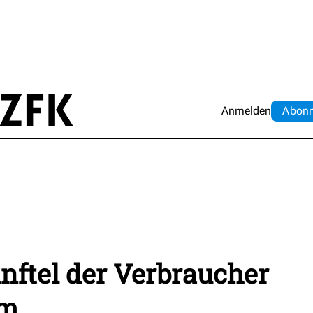
Anmelden
Abo
n
nftel der Verbraucher
om