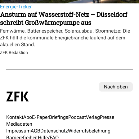
Energie-Ticker
Ansturm auf Wasserstoff-Netz – Düsseldorf
schreibt Großwärmepumpe aus
Fernwärme, Batteriespeicher, Solarausbau, Stromnetze: Die
ZFK hält die kommunale Energiebranche laufend auf dem
aktuellen Stand.
ZFK Redaktion
Nach oben
Kontakt
Abo
E-Paper
Briefings
Podcast
Verlag
Presse
Mediadaten
Impressum
AGB
Datenschutz
Widerrufsbelehrung
Barrierefreiheit
Hilfe/FAQ