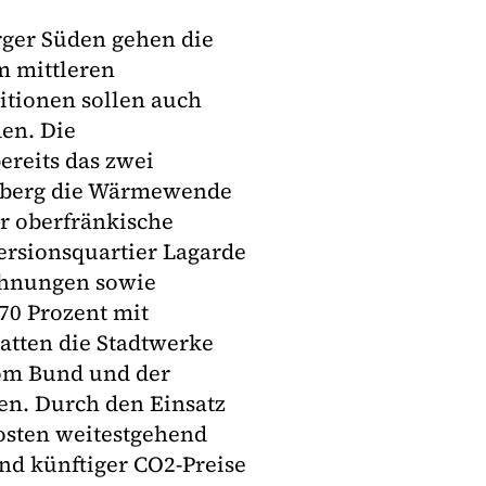
ger Süden gehen die
m mittleren
titionen sollen auch
den. Die
reits das zwei
amberg die Wärmewende
r oberfränkische
ersionsquartier Lagarde
ohnungen sowie
70 Prozent mit
atten die Stadtwerke
vom Bund und der
n. Durch den Einsatz
osten weitestgehend
nd künftiger CO2-Preise