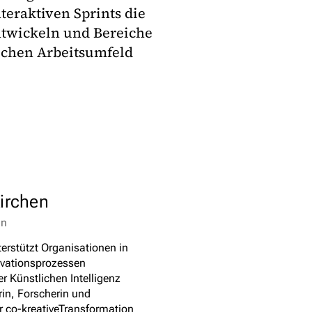
teraktiven Sprints die
ntwickeln und Bereiche
lichen Arbeitsumfeld
kirchen
in
terstützt Organisationen in
ovationsprozessen
r Künstlichen Intelligenz
orin, Forscherin und
ür co-kreativeTransformation