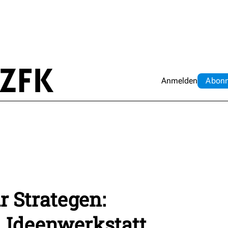
Anmelden
Abo
n
r Strategen:
 Ideenwerkstatt