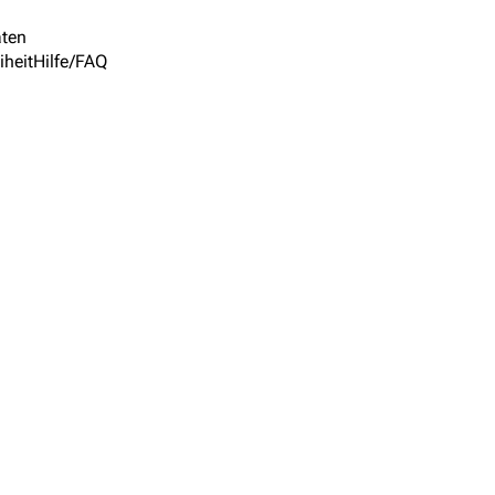
ten
iheit
Hilfe/FAQ