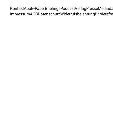
Kontakt
Abo
E-Paper
Briefings
Podcast
Verlag
Presse
Mediada
Impressum
AGB
Datenschutz
Widerrufsbelehrung
Barrierefre