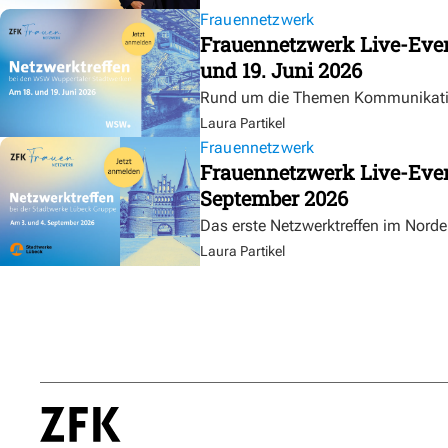
Frauennetzwerk
Frauennetzwerk Live-Eve
und 19. Juni 2026
Rund um die Themen Kommunikation
Laura Partikel
Frauennetzwerk
Frauennetzwerk Live-Even
September 2026
Das erste Netzwerktreffen im Nord
Laura Partikel