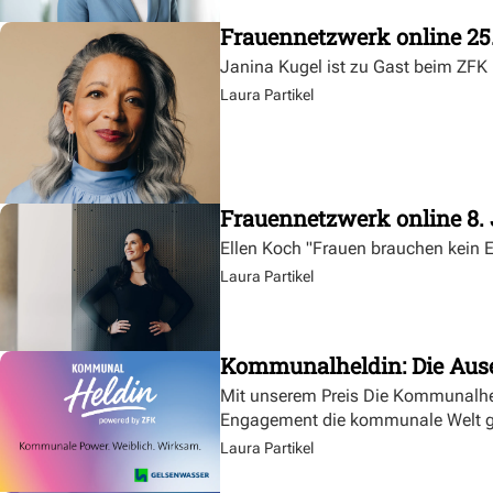
Frauennetzwerk online 25
Janina Kugel ist zu Gast beim ZF
Laura Partikel
Frauennetzwerk online 8. 
Ellen Koch "Frauen brauchen kein
Laura Partikel
Kommunalheldin: Die Aus
Mit unserem Preis Die Kommunalheld
Engagement die kommunale Welt g
Laura Partikel