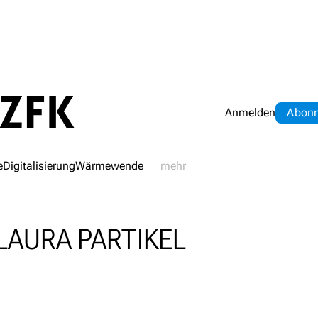
Anmelden
Abo
n
e
Digitalisierung
Wärmewende
mehr
LAURA PARTIKEL