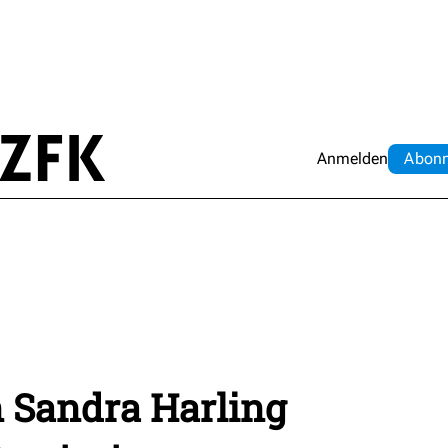
Anmelden
Abo
n
 Sandra Harling