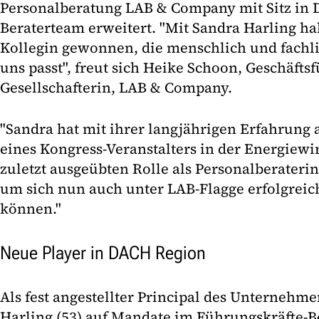
Personalberatung LAB & Company mit Sitz in D
Beraterteam erweitert. "Mit Sandra Harling h
Kollegin gewonnen, die menschlich und fachli
uns passt", freut sich Heike Schoon, Geschäfts
Gesellschafterin, LAB & Company.
"Sandra hat mit ihrer langjährigen Erfahrung 
eines Kongress-Veranstalters in der Energiewir
zuletzt ausgeübten Rolle als Personalberateri
um sich nun auch unter LAB-Flagge erfolgrei
können."
Neue Player in DACH Region
Als fest angestellter Principal des Unternehme
Harling (53) auf Mandate im Führungskräfte-B