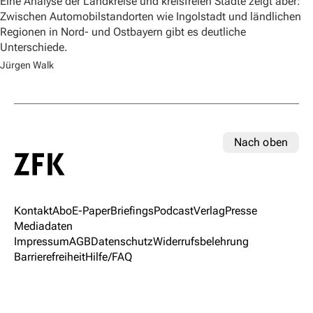
Eine Analyse der Landkreise und kreisfreien Städte zeigt aber:
Zwischen Automobilstandorten wie Ingolstadt und ländlichen
Regionen in Nord- und Ostbayern gibt es deutliche
Unterschiede.
Jürgen Walk
Nach oben
Kontakt
Abo
E-Paper
Briefings
Podcast
Verlag
Presse
Mediadaten
Impressum
AGB
Datenschutz
Widerrufsbelehrung
Barrierefreiheit
Hilfe/FAQ