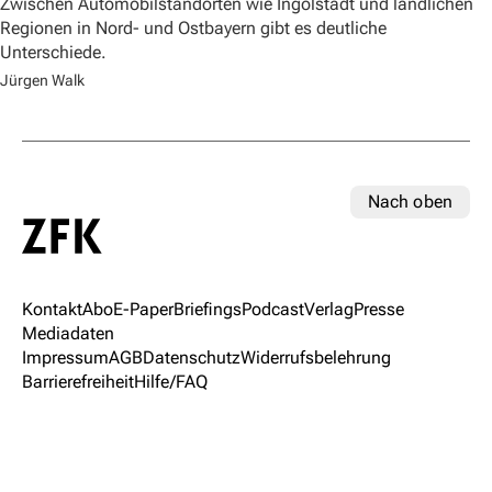
Zwischen Automobilstandorten wie Ingolstadt und ländlichen
Regionen in Nord- und Ostbayern gibt es deutliche
Unterschiede.
Jürgen Walk
Nach oben
Kontakt
Abo
E-Paper
Briefings
Podcast
Verlag
Presse
Mediadaten
Impressum
AGB
Datenschutz
Widerrufsbelehrung
Barrierefreiheit
Hilfe/FAQ