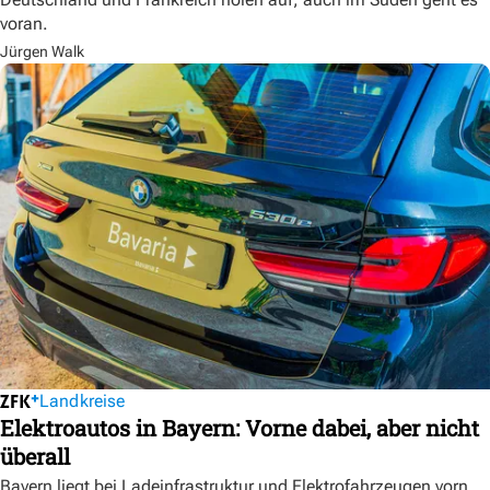
voran.
Jürgen Walk
Landkreise
Elektroautos in Bayern: Vorne dabei, aber nicht
überall
Bayern liegt bei Ladeinfrastruktur und Elektrofahrzeugen vorn.