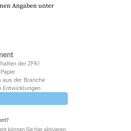
enen Angaben unter
ment
halten der ZFK!
 ePaper
s aus der Branche
n Entwicklungen
ent?
ent können Sie
hier aktivieren
.