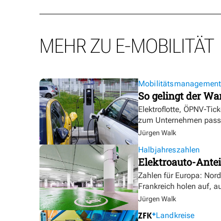
MEHR ZU E-MOBILITÄT
Mobilitätsmanagemen
So gelingt der Wa
Elektroflotte, ÖPNV-Tic
zum Unternehmen pass
Jürgen Walk
Halbjahreszahlen
Elektroauto-Antei
Zahlen für Europa: Nor
Frankreich holen auf, a
Jürgen Walk
Landkreise