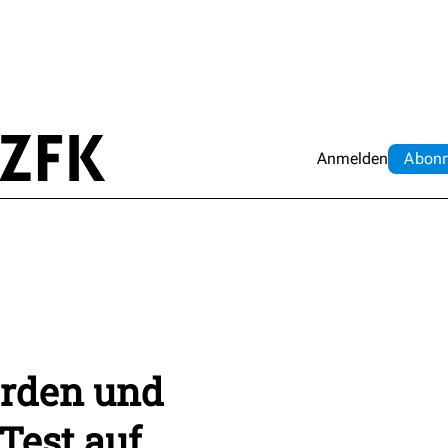
Anmelden
Abo
n
örden und
Test auf