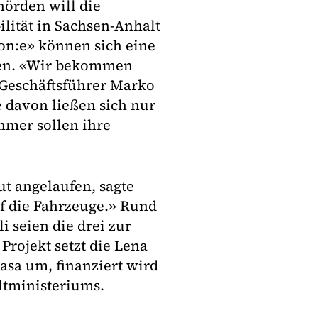
örden will die
lität in Sachsen-Anhalt
on:e» können sich eine
hen. «Wir bekommen
a-Geschäftsführer Marko
 davon ließen sich nur
hmer sollen ihre
ut angelaufen, sagte
f die Fahrzeuge.» Rund
i seien die drei zur
rojekt setzt die Lena
sa um, finanziert wird
ltministeriums.