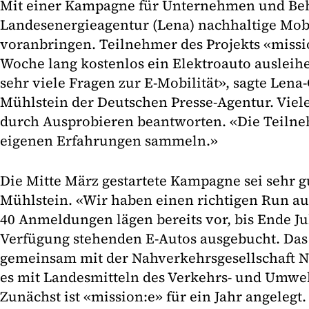
Mit einer Kampagne für Unternehmen und Beh
Landesenergieagentur (Lena) nachhaltige Mobi
voranbringen. Teilnehmer des Projekts «missi
Woche lang kostenlos ein Elektroauto auslei
sehr viele Fragen zur E-Mobilität», sagte Len
Mühlstein der Deutschen Presse-Agentur. Viele
durch Ausprobieren beantworten. «Die Teilne
eigenen Erfahrungen sammeln.»
Die Mitte März gestartete Kampagne sei sehr g
Mühlstein. «Wir haben einen richtigen Run au
40 Anmeldungen lägen bereits vor, bis Ende Jul
Verfügung stehenden E-Autos ausgebucht. Das P
gemeinsam mit der Nahverkehrsgesellschaft Na
es mit Landesmitteln des Verkehrs- und Umwe
Zunächst ist «mission:e» für ein Jahr angelegt.