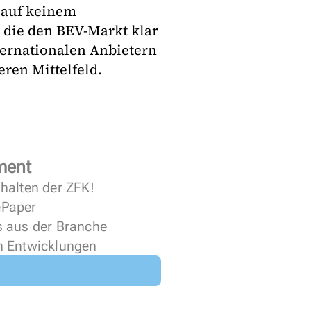
 auf keinem
 die den BEV-Markt klar
ternationalen Anbietern
eren Mittelfeld.
ment
halten der ZFK!
 ePaper
s aus der Branche
n Entwicklungen