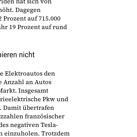
iden hat sich von
rhöht. Dagegen
 Prozent auf 715.000
hr 19 Prozent auf rund
ieren nicht
he Elektroautos den
e Anzahl an Autos
Markt. Insgesamt
rieelektrische Pkw und
. Damit übertrafen
zzahlen französischer
des negativen Tesla-
n einzuholen. Trotzdem