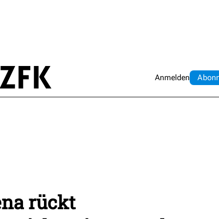
Anmelden
Abo
n
ena rückt