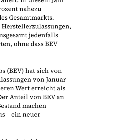
ähert. In diesem Jahr
Prozent nahezu
 des Gesamtmarkts.
ei Herstellerzulassungen,
nsgesamt jedenfalls
rten, ohne dass BEV
os (BEV) hat sich von
zulassungen von Januar
ren Wert erreicht als
Der Anteil von BEV an
 Bestand machen
us – ein neuer