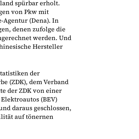
land spürbar erholt.
ngen von Pkw mit
-Agentur (Dena). In
en, denen zufolge die
ochgerechnet werden. Und
hinesische Hersteller
tatistiken der
rbe (ZDK), dem Verband
tte der ZDK von einer
Elektroautos (BEV)
 und daraus geschlossen,
ität auf tönernen