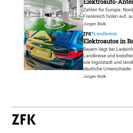
Elektroauto-Antei
Zahlen für Europa: Nor
Frankreich holen auf, a
Jürgen Walk
Landkreise
Elektroautos in Ba
Bayern liegt bei Ladeinf
Landkreise und kreisfre
wie Ingolstadt und länd
deutliche Unterschiede.
Jürgen Walk