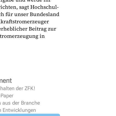
ichten, sagt Hochschul-
uch für unser Bundesland
dkraftstromerzeuger
erheblicher Beitrag zur
Stromerzeugung in
ment
halten der ZFK!
 ePaper
s aus der Branche
n Entwicklungen