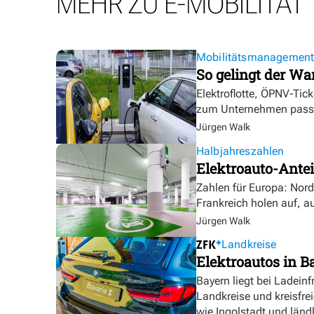
MEHR ZU E-MOBILITÄT
Mobilitätsmanagemen
So gelingt der Wa
Elektroflotte, ÖPNV-Tic
zum Unternehmen pass
Jürgen Walk
Halbjahreszahlen
Elektroauto-Antei
Zahlen für Europa: Nor
Frankreich holen auf, a
Jürgen Walk
Landkreise
Elektroautos in Ba
Bayern liegt bei Ladeinf
Landkreise und kreisfre
wie Ingolstadt und länd