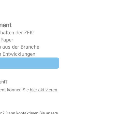
ment
halten der ZFK!
 ePaper
s aus der Branche
n Entwicklungen
ent?
ent können Sie
hier aktivieren
.
en? Dann kontaktieren Sie unsere