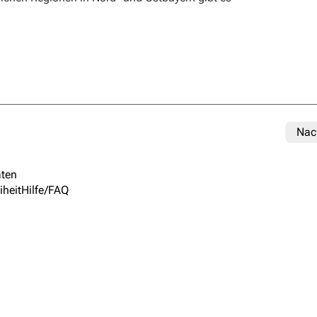
Nac
ten
iheit
Hilfe/FAQ