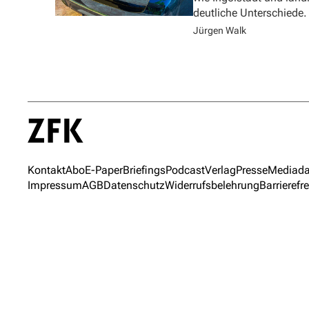
deutliche Unterschiede.
Jürgen Walk
Kontakt
Abo
E-Paper
Briefings
Podcast
Verlag
Presse
Mediada
Impressum
AGB
Datenschutz
Widerrufsbelehrung
Barrierefre