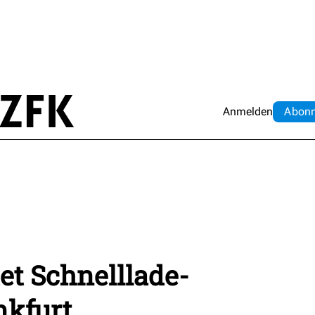
Anmelden
Abo
n
et Schnelllade-
nkfurt