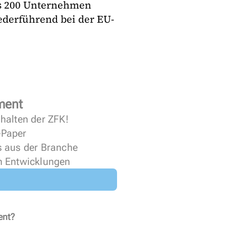
s 200 Unternehmen
ederführend bei der EU-
ment
halten der ZFK!
 ePaper
s aus der Branche
n Entwicklungen
ent?