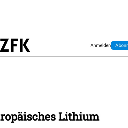
Anmelden
Abo
n
uropäisches Lithium