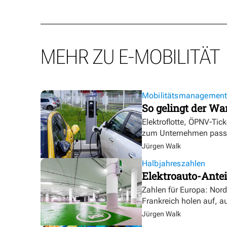
MEHR ZU E-MOBILITÄT
Mobilitätsmanagemen
So gelingt der Wa
Elektroflotte, ÖPNV-Tic
zum Unternehmen pass
Jürgen Walk
Halbjahreszahlen
Elektroauto-Antei
Zahlen für Europa: Nor
Frankreich holen auf, a
Jürgen Walk