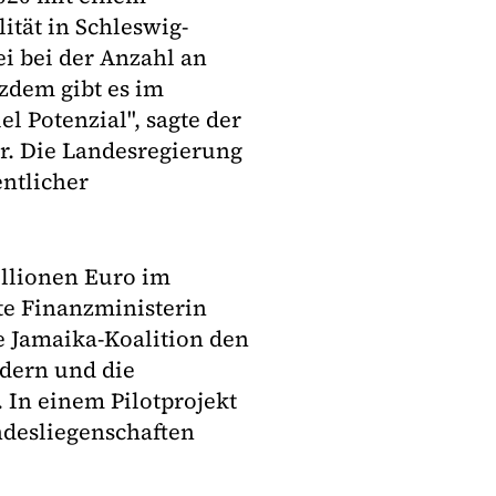
tät in Schleswig-
ei bei der Anzahl an
zdem gibt es im
l Potenzial", sagte der
r. Die Landesregierung
entlicher
illionen Euro im
te Finanzministerin
e Jamaika-Koalition den
dern und die
 In einem Pilotprojekt
ndesliegenschaften