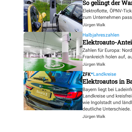
So gelingt der Wa
Elektroflotte, ÖPNV-Tic
zum Unternehmen pass
Jürgen Walk
Halbjahreszahlen
Elektroauto-Antei
Zahlen für Europa: Nor
Frankreich holen auf, a
Jürgen Walk
Landkreise
Elektroautos in Ba
Bayern liegt bei Ladeinf
Landkreise und kreisfre
wie Ingolstadt und länd
deutliche Unterschiede.
Jürgen Walk