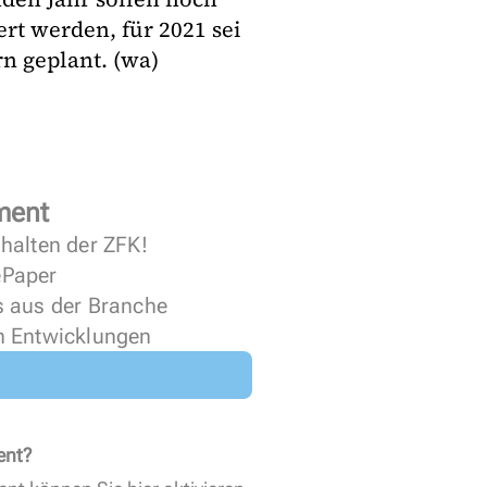
rt werden, für 2021 sei
n geplant. (wa)
ment
halten der ZFK!
 ePaper
s aus der Branche
n Entwicklungen
ent?