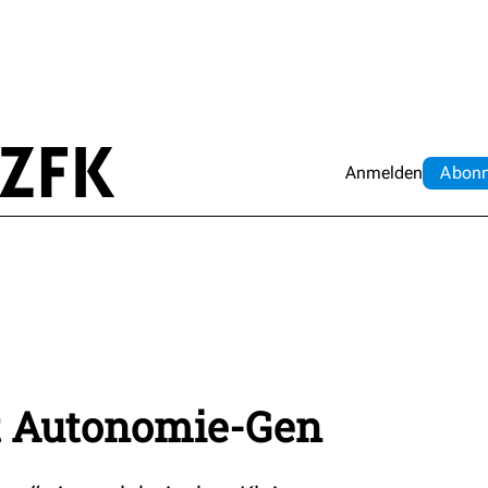
Anmelden
Abo
n
t Autonomie-Gen