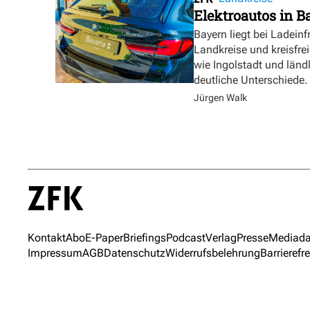
Elektroautos in Ba
Bayern liegt bei Ladeinf
Landkreise und kreisfre
wie Ingolstadt und länd
deutliche Unterschiede.
Jürgen Walk
Kontakt
Abo
E-Paper
Briefings
Podcast
Verlag
Presse
Mediada
Impressum
AGB
Datenschutz
Widerrufsbelehrung
Barrierefre