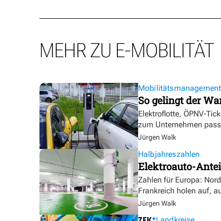
MEHR ZU E-MOBILITÄT
Mobilitätsmanagemen
So gelingt der Wa
Elektroflotte, ÖPNV-Tic
zum Unternehmen pass
Jürgen Walk
Halbjahreszahlen
Elektroauto-Antei
Zahlen für Europa: Nor
Frankreich holen auf, a
Jürgen Walk
Landkreise