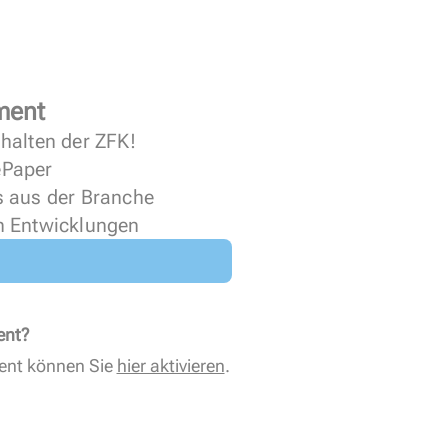
ment
halten der ZFK!
 ePaper
s aus der Branche
n Entwicklungen
ent?
ent können Sie
hier aktivieren
.