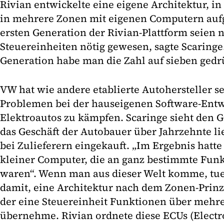
Rivian entwickelte eine eigene Architektur, in
in mehrere Zonen mit eigenen Computern aufge
ersten Generation der Rivian-Plattform seien 
Steuereinheiten nötig gewesen, sagte Scaringe.
Generation habe man die Zahl auf sieben gedr
VW hat wie andere etablierte Autohersteller se
Problemen bei der hauseigenen Software-Entw
Elektroautos zu kämpfen. Scaringe sieht den G
das Geschäft der Autobauer über Jahrzehnte li
bei Zulieferern eingekauft. „Im Ergebnis hat
kleiner Computer, die an ganz bestimmte Fu
waren“. Wenn man aus dieser Welt komme, tu
damit, eine Architektur nach dem Zonen-Prinz
der eine Steuereinheit Funktionen über mehr
übernehme. Rivian ordnete diese ECUs (Electro