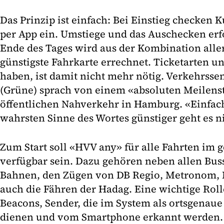
Das Prinzip ist einfach: Bei Einstieg checke
per App ein. Umstiege und das Auschecken er
Ende des Tages wird aus der Kombination aller
günstigste Fahrkarte errechnet. Ticketarten u
haben, ist damit nicht mehr nötig. Verkehrsse
(Grüne) sprach von einem «absoluten Meilenst
öffentlichen Nahverkehr in Hamburg. «Einfach
wahrsten Sinne des Wortes günstiger geht es n
Zum Start soll «HVV any» für alle Fahrten im
verfügbar sein. Dazu gehören neben allen Bus
Bahnen, den Zügen von DB Regio, Metronom,
auch die Fähren der Hadag. Eine wichtige Rol
Beacons, Sender, die im System als ortsgena
dienen und vom Smartphone erkannt werden. «