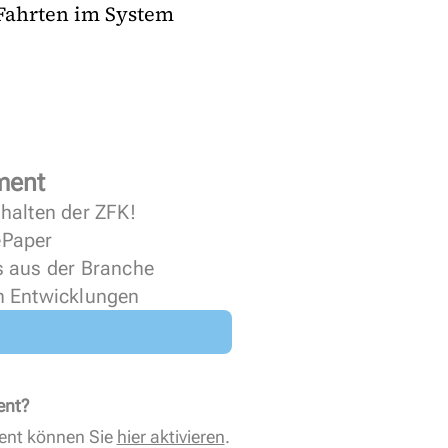
 Fahrten im System
ment
halten der ZFK!
 ePaper
s aus der Branche
n Entwicklungen
ent?
ent können Sie
hier aktivieren
.