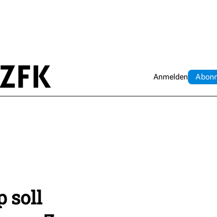
Anmelden
Abo
n
 soll