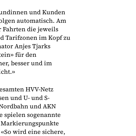
n Kundinnen und Kunden
folgen automatisch. Am
 Fahrten die jeweils
nd Tarifzonen im Kopf zu
nator Anjes Tjarks
ein» für den
er, besser und im
icht.»
 gesamten HVV-Netz
sen und U- und S-
 Nordbahn und AKN
le spielen sogenannte
ue Markierungspunkte
So wird eine sichere,