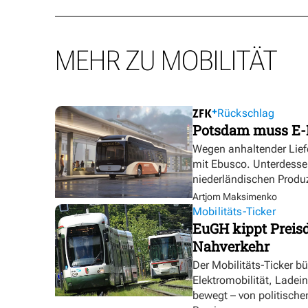
MEHR ZU MOBILITÄT
Rückschlag
Potsdam muss E-
Wegen anhaltender Lief
mit Ebusco. Unterdesse
niederländischen Produ
Artjom Maksimenko
Mobilitäts-Ticker
EuGH kippt Preisd
Nahverkehr
Der Mobilitäts-Ticker b
Elektromobilität, Ladei
bewegt – von politische