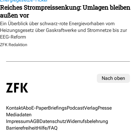
Reiches Strompreissenkung: Umlagen bleiben
außen vor
Ein Überblick über schwarz-rote Energievorhaben vom
Heizungsgesetz über Gaskraftwerke und Stromnetze bis zur
EEG-Reform
ZFK Redaktion
Nach oben
Kontakt
Abo
E-Paper
Briefings
Podcast
Verlag
Presse
Mediadaten
Impressum
AGB
Datenschutz
Widerrufsbelehrung
Barrierefreiheit
Hilfe/FAQ