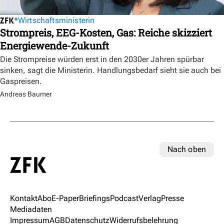
Wirtschaftsministerin
Strompreis, EEG-Kosten, Gas: Reiche skizziert
Energiewende-Zukunft
Die Strompreise würden erst in den 2030er Jahren spürbar
sinken, sagt die Ministerin. Handlungsbedarf sieht sie auch bei
Gaspreisen.
Andreas Baumer
Nach oben
Kontakt
Abo
E-Paper
Briefings
Podcast
Verlag
Presse
Mediadaten
Impressum
AGB
Datenschutz
Widerrufsbelehrung