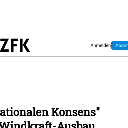
Anmelden
Abo
n
nationalen Konsens"
n Windkraft-Ausbau