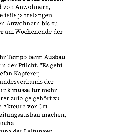
nd von Anwohnern,
 teils jahrelangen
den Anwohnern bis zu
ier am Wochenende der
hr Tempo beim Ausbau
 der Pflicht. "Es geht
efan Kapferer,
Bundesverbands der
litik müsse für mehr
rer zufolge gehört zu
e Akteure vor Ort
eitungsausbau machen,
eiche
rung der Leitungen