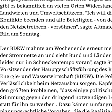
gibt es bekanntlich an vielen Orten Widersta
Landwirten und Umweltschützern. "Ich will die
Konflikte beenden und alle Beteiligten - von 
den Netzbetreibern - versöhnen", sagte Altma
Bild am Sonntag.
Der BDEW mahnte am Wochenende erneut me
der Stromnetze an und sieht Bund und Länder in
leider nur im Schneckentempo voran", sagte St
Vorsitzender der Hauptgeschäftsführung des 
Energie- und Wasserwirtschaft (BDEW). Die Po
Verlässlichkeit beim Netzausbau sorgen. Kapfe
den größten Problemen, "dass einige politisch
Stimmung gegen den dringend notwendigen L
statt für ihn zu werben". Dazu kämen umfangr
planungsrechtliche Vorgaben, die die Realisie