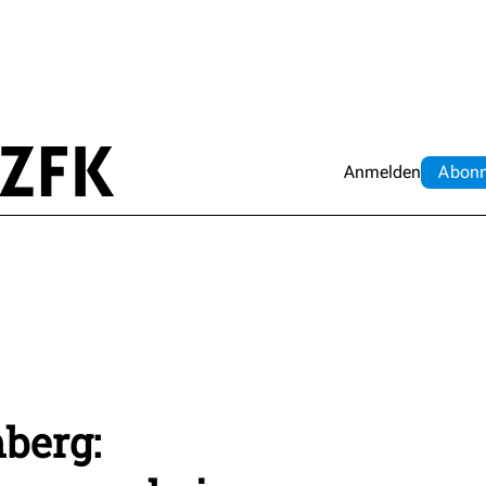
Anmelden
Abo
n
berg: