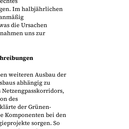
 echtes
gen. Im halbjährlichen
planmäßig
was die Ursachen
ßnahmen uns zur
chreibungen
 den weiteren Ausbau der
sbaus abhängig zu
s Netzengpasskorridors,
ion des
rklärte der Grünen-
nale Komponenten bei den
eprojekte sorgen. So