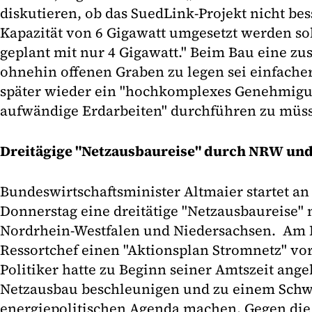
diskutieren, ob das SuedLink-Projekt nicht bes
Kapazität von 6 Gigawatt umgesetzt werden soll
geplant mit nur 4 Gigawatt." Beim Bau eine zus
ohnehin offenen Graben zu legen sei einfacher,
später wieder ein "hochkomplexes Genehmig
aufwändige Erdarbeiten" durchführen zu müs
Dreitägige "Netzausbaureise" durch NRW un
Bundeswirtschaftsminister Altmaier startet an
Donnerstag eine dreitätige "Netzausbaureise" 
Nordrhein-Westfalen und Niedersachsen. Am D
Ressortchef einen "Aktionsplan Stromnetz" vor
Politiker hatte zu Beginn seiner Amtszeit ange
Netzausbau beschleunigen und zu einem Schw
energiepolitischen Agenda machen. Gegen die