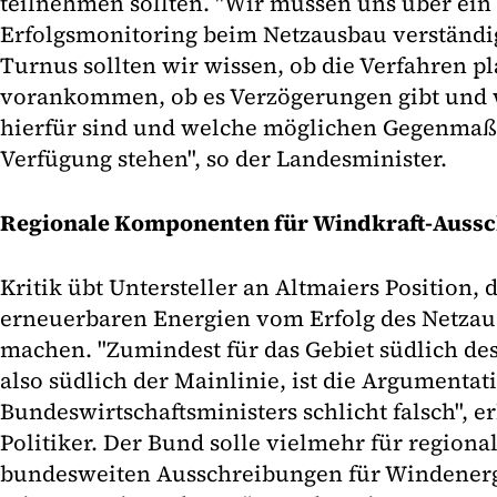
teilnehmen sollten. "Wir müssen uns über ein
Erfolgsmonitoring beim Netzausbau verständi
Turnus sollten wir wissen, ob die Verfahren 
vorankommen, ob es Verzögerungen gibt und 
hierfür sind und welche möglichen Gegenma
Verfügung stehen", so der Landesminister.
Regionale Komponenten für Windkraft-Auss
Kritik übt Untersteller an Altmaiers Position,
erneuerbaren Energien vom Erfolg des Netzau
machen. "Zumindest für das Gebiet südlich de
also südlich der Mainlinie, ist die Argumentat
Bundeswirtschaftsministers schlicht falsch", e
Politiker. Der Bund solle vielmehr für regio
bundesweiten Ausschreibungen für Windenergi