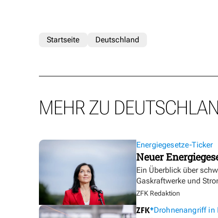
Startseite
Deutschland
MEHR ZU DEUTSCHLA
Energiegesetze-Ticker
Neuer Energieges
Ein Überblick über sch
Gaskraftwerke und Stro
ZFK Redaktion
Drohnenangriff in 