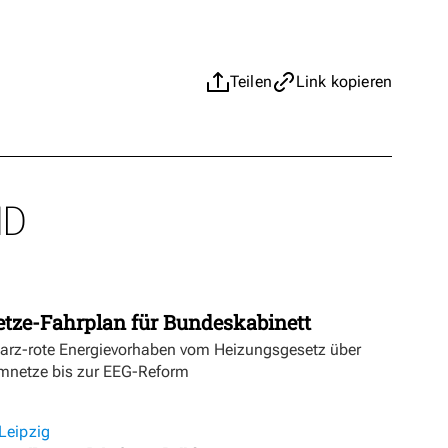
Teilen
Link kopieren
ND
etze-Fahrplan für Bundeskabinett
warz-rote Energievorhaben vom Heizungsgesetz über
mnetze bis zur EEG-Reform
Leipzig