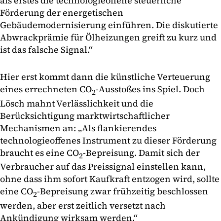
als erstes die technologieoffene steuerliche
Förderung der energetischen
Gebäudemodernisierung einführen. Die diskutierte
Abwrackprämie für Ölheizungen greift zu kurz und
ist das falsche Signal.“
Hier erst kommt dann die künstliche Verteuerung
eines errechneten CO
-Ausstoßes ins Spiel. Doch
2
Lösch mahnt Verlässlichkeit und die
Berücksichtigung marktwirtschaftlicher
Mechanismen an: „Als flankierendes
technologieoffenes Instrument zu dieser Förderung
braucht es eine CO
-Bepreisung. Damit sich der
2
Verbraucher auf das Preissignal einstellen kann,
ohne dass ihm sofort Kaufkraft entzogen wird, sollte
eine CO
-Bepreisung zwar frühzeitig beschlossen
2
werden, aber erst zeitlich versetzt nach
Ankündigung wirksam werden.“