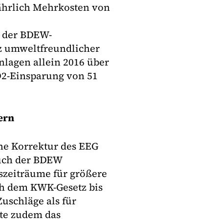
jährlich Mehrkosten von
t der BDEW-
tz umweltfreundlicher
lagen allein 2016 über
O2-Einsparung von 51
ern
che Korrektur des EEG
Auch der BDEW
szeiträume für größere
ch dem KWK-Gesetz bis
uschläge als für
te zudem das