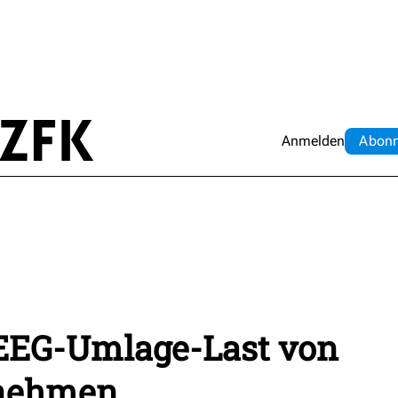
Anmelden
Abo
n
 EEG-Umlage-Last von
nehmen