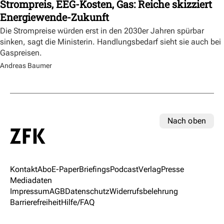
Strompreis, EEG-Kosten, Gas: Reiche skizziert
Energiewende-Zukunft
Die Strompreise würden erst in den 2030er Jahren spürbar
sinken, sagt die Ministerin. Handlungsbedarf sieht sie auch bei
Gaspreisen.
Andreas Baumer
Nach oben
Kontakt
Abo
E-Paper
Briefings
Podcast
Verlag
Presse
Mediadaten
Impressum
AGB
Datenschutz
Widerrufsbelehrung
Barrierefreiheit
Hilfe/FAQ