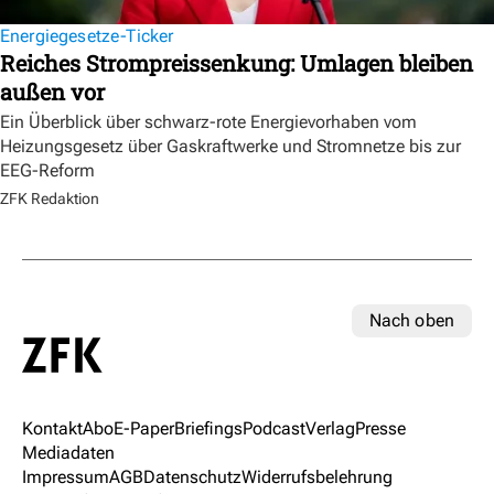
Energiegesetze-Ticker
Reiches Strompreissenkung: Umlagen bleiben
außen vor
Ein Überblick über schwarz-rote Energievorhaben vom
Heizungsgesetz über Gaskraftwerke und Stromnetze bis zur
EEG-Reform
ZFK Redaktion
Nach oben
Kontakt
Abo
E-Paper
Briefings
Podcast
Verlag
Presse
Mediadaten
Impressum
AGB
Datenschutz
Widerrufsbelehrung