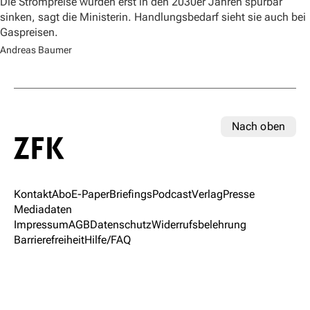
Die Strompreise würden erst in den 2030er Jahren spürbar
sinken, sagt die Ministerin. Handlungsbedarf sieht sie auch bei
Gaspreisen.
Andreas Baumer
Nach oben
Kontakt
Abo
E-Paper
Briefings
Podcast
Verlag
Presse
Mediadaten
Impressum
AGB
Datenschutz
Widerrufsbelehrung
Barrierefreiheit
Hilfe/FAQ