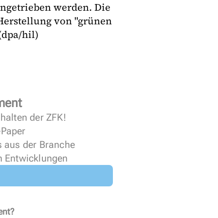
rangetrieben werden. Die
 Herstellung von "grünen
(dpa/hil)
ment
halten der ZFK!
 ePaper
s aus der Branche
n Entwicklungen
ent?