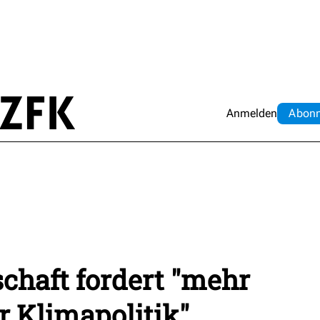
Anmelden
Abo
n
chaft fordert "mehr
r Klimapolitik"