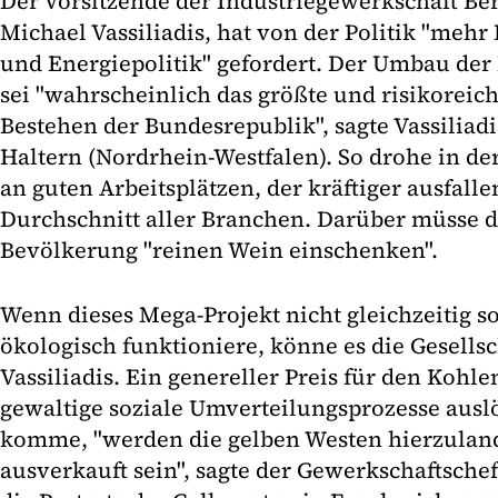
Der Vorsitzende der Industriegewerkschaft Be
Michael Vassiliadis, hat von der Politik "mehr
und Energiepolitik" gefordert. Der Umbau der 
sei "wahrscheinlich das größte und risikoreich
Bestehen der Bundesrepublik", sagte Vassiliadi
Haltern (Nordrhein-Westfalen). So drohe in der
an guten Arbeitsplätzen, der kräftiger ausfalle
Durchschnitt aller Branchen. Darüber müsse di
Bevölkerung "reinen Wein einschenken".
Wenn dieses Mega-Projekt nicht gleichzeitig so
ökologisch funktioniere, könne es die Gesellsc
Vassiliadis. Ein genereller Preis für den Koh
gewaltige soziale Umverteilungsprozesse ausl
komme, "werden die gelben Westen hierzulan
ausverkauft sein", sagte der Gewerkschaftsche