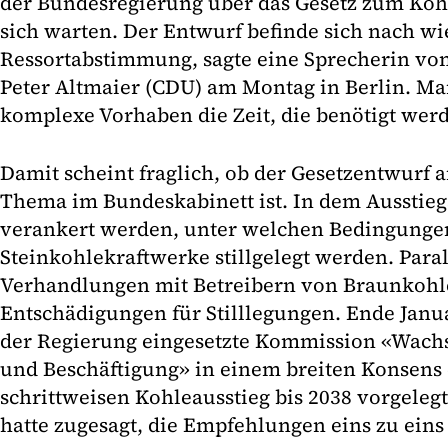
der Bundesregierung über das Gesetz zum Kohl
sich warten. Der Entwurf befinde sich nach wie
Ressortabstimmung, sagte eine Sprecherin von
Peter Altmaier (CDU) am Montag in Berlin. Ma
komplexe Vorhaben die Zeit, die benötigt werd
Damit scheint fraglich, ob der Gesetzentwurf
Thema im Bundeskabinett ist. In dem Ausstiegs
verankert werden, unter welchen Bedingunge
Steinkohlekraftwerke stillgelegt werden. Paral
Verhandlungen mit Betreibern von Braunkohl
Entschädigungen für Stilllegungen. Ende Janua
der Regierung eingesetzte Kommission «Wach
und Beschäftigung» in einem breiten Konsens 
schrittweisen Kohleausstieg bis 2038 vorgeleg
hatte zugesagt, die Empfehlungen eins zu ein