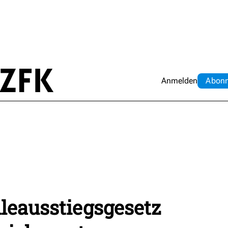
Anmelden
Abo
n
leausstiegsgesetz