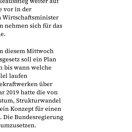
eausstieg weiter auf
 vor in der
 Wirtschaftsminister
n nehmen sich für das
e.
 an diesem Mittwoch
gesetz soll ein Plan
n bis wann welche
lel laufen
ekraftwerken über
r 2019 hatte die von
stum, Strukturwandel
ein Konzept für einen
t. Die Bundesregierung
s umzusetzen.