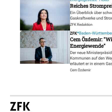
Reiches Strompre
Ein Überblick über sch
Gaskraftwerke und Stro
ZFK Redaktion
Baden-Württembe
Cem Özdemir: "Wir
Energiewende"
Der neue Ministerpräsid
Kommunen auf den Weg b
erläutert er in einem Ga
Cem Özdemir