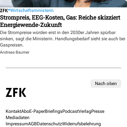
Wirtschaftsministerin
Strompreis, EEG-Kosten, Gas: Reiche skizziert
Energiewende-Zukunft
Die Strompreise würden erst in den 2030er Jahren spürbar
sinken, sagt die Ministerin. Handlungsbedarf sieht sie auch bei
Gaspreisen.
Andreas Baumer
Nach oben
Kontakt
Abo
E-Paper
Briefings
Podcast
Verlag
Presse
Mediadaten
Impressum
AGB
Datenschutz
Widerrufsbelehrung