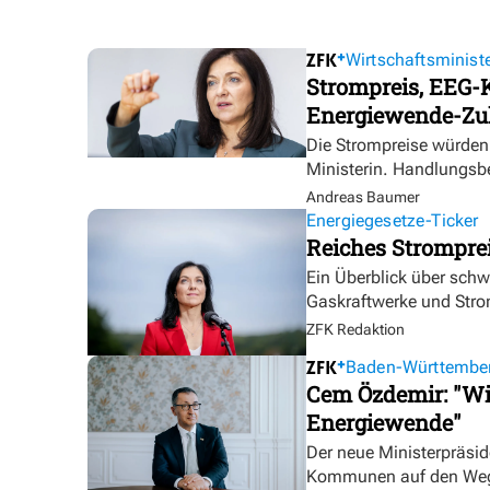
Wirtschaftsministe
Strompreis, EEG-K
Energiewende-Zu
Die Strompreise würden 
Ministerin. Handlungsbe
Andreas Baumer
Energiegesetze-Ticker
Reiches Strompre
Ein Überblick über sch
Gaskraftwerke und Stro
ZFK Redaktion
Baden-Württembe
Cem Özdemir: "Wir
Energiewende"
Der neue Ministerpräsid
Kommunen auf den Weg b