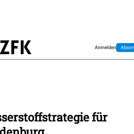
Anmelden
Abo
n
erstoffstrategie für
ndenburg