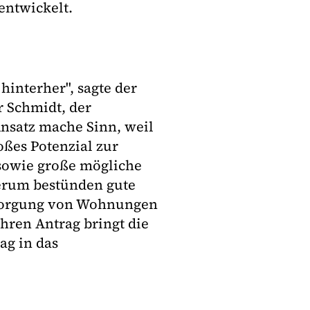
entwickelt.
interher", sagte der
r Schmidt, der
nsatz mache Sinn, weil
ßes Potenzial zur
sowie große mögliche
derum bestünden gute
rsorgung von Wohnungen
hren Antrag bringt die
g in das